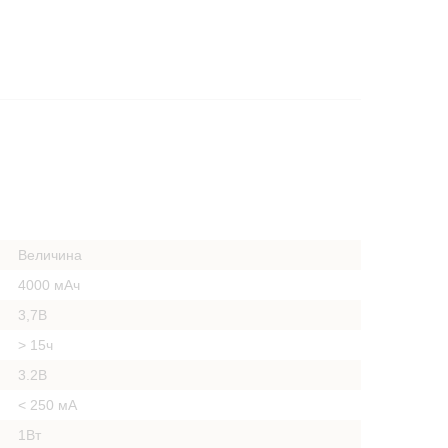
Величина
4000 мАч
3,7В
> 15ч
3.2В
< 250 мА
1Вт