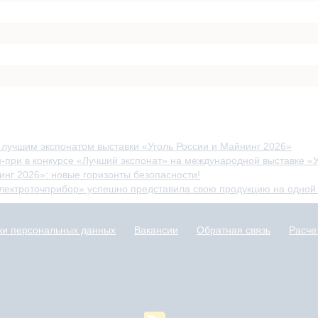
н лучшим экспонатом выставки «Уголь России и Майнинг 2026»
при в конкурсе «Лучший экспонат» на международной выставке «Уг
нинг 2026»: новые горизонты безопасности!
лектроточприбор» успешно представила свою продукцию на одной и
ки персональных данных
Вакансии
Обратная связь
Расче