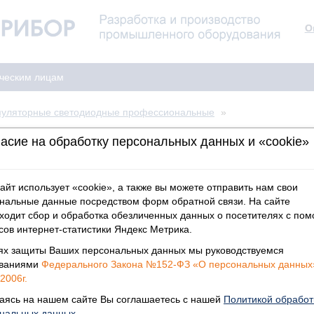
О
ческим лицам
муляторные светодиодные профессиональные
»
асие на обработку персональных данных и «cookie»
ритный «Ф-4»
Светильник имеет кольцо р
Для удобства переноски к 
айт использует «cookie», а также вы можете отправить нам свои
Для подзарядки аккумулято
нальные данные посредством форм обратной связи. На сайте
входящее в комплект поста
ходит сбор и обработка обезличенных данных о посетителях с по
сов интернет-статистики Яндекс Метрика.
ях защиты Ваших персональных данных мы руководствуемся
ованиями
Федерального Закона №152-ФЗ «О персональных данных
2006г.
Условия для физ.лиц:
аясь на нашем сайте Вы соглашаетесь с нашей
Политикой обработ
Доставка в течение неде
нальных данных