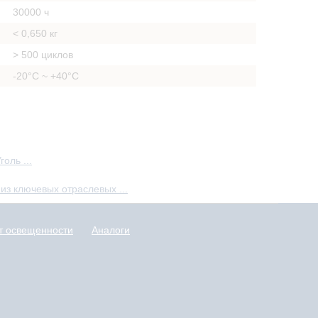
30000 ч
< 0,650 кг
> 500 циклов
-20°С ~ +40°С
оль ...
з ключевых отраслевых ...
т освещенности
Аналоги