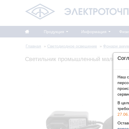
Продукция
Информация
Физи
Главная
»
Светодиодное освещение
»
Фонари акку
Согл
Светильник промышленный малогаба
Наш с
персо
проис
серви
В цел
треб
27.06.
Остав
персо