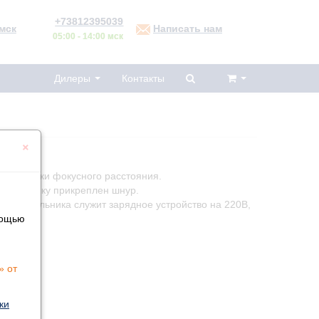
+73812395039
мск
Написать нам
05:00 - 14:00 мск
Дилеры
Контакты
×
егулировки фокусного расстояния.
светильнику прикреплен шнур.
ра светильника служит зарядное устройство на 220В,
вки.
мощью
» от
ки
ли