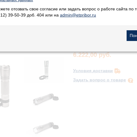
Оплата онлайн или при п
Visa, Mastercard, Maestro
жете отозвать свое согласие или задать вопрос о работе сайта по т
Apple Pay и Google Pay
812) 39-50-39 доб. 404 или на
admin@etpribor.ru
Гарантия 12 мес
Купить
6.222,00 руб.
Условия доставки
Задать вопрос о товаре