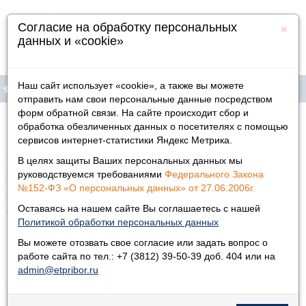
×
Согласие на обработку персональных
данных и «cookie»
Наш сайт использует «cookie», а также вы можете
отправить нам свои персональные данные посредством
форм обратной связи. На сайте происходит сбор и
Продукция
Главная
»
обработка обезличенных данных о посетителях с помощью
сервисов интернет-статистики Яндекс Метрика.
Информация
ООО «ТД Спасатель»
В целях защиты Ваших персональных данных мы
Кемерово
, пр. Ленина д. 33, корп. 3
Физическим лицам
руководствуемся требованиями
Федерального Закона
Тел.
8-384-2-44-15-02
,
8-384-2-44-15-01
№152-ФЗ «О персональных данных» от 27.06.2006г.
info@tdspasatel.ru
Дилеры
Оставаясь на нашем сайте Вы соглашаетесь с нашей
www.tdspasatel.ru
Политикой обработки персональных данных
Контакты
Вы можете отозвать свое согласие или задать вопрос о
работе сайта по тел.: +7 (3812) 39-50-39 доб. 404 или на
ООО «Ольдам-Сибирь»
admin@etpribor.ru
Новокузнецк
, ул. Дузенко 16-82
Тел./факс: 8-384-66-2-15-81, 8-384-64-44-539