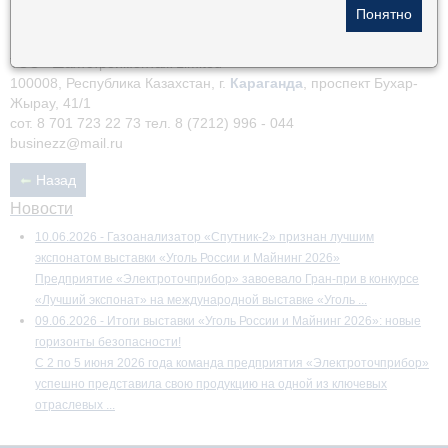
ТОО «Шахтстроймонтаж Limited»
100008, Республика Казахстан, г.
Караганда
, проспект Бухар-
Жырау, 41/1
сот. 8 701 723 22 73 тел. 8 (7212) 996 - 044
businezz@mail.ru
Назад
Новости
10.06.2026 - Газоанализатор «Спутник-2» признан лучшим
экспонатом выставки «Уголь России и Майнинг 2026»
Предприятие «Электроточприбор» завоевало Гран-при в конкурсе
«Лучший экспонат» на международной выставке «Уголь ...
09.06.2026 - Итоги выставки «Уголь России и Майнинг 2026»: новые
горизонты безопасности!
С 2 по 5 июня 2026 года команда предприятия «Электроточприбор»
успешно представила свою продукцию на одной из ключевых
отраслевых ...