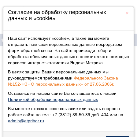
×
Согласие на обработку персональных
данных и «cookie»
Наш сайт использует «cookie», а также вы можете
отправить нам свои персональные данные посредством
форм обратной связи. На сайте происходит сбор и
Продукция
Главная
»
Измерительные приборы
»
Переносные приборы
»
обработка обезличенных данных о посетителях с помощью
сервисов интернет-статистики Яндекс Метрика.
Индикатор напряжения-отвертка ИНО-500
Информация
В целях защиты Ваших персональных данных мы
Физическим лицам
руководствуемся требованиями
Федерального Закона
№152-ФЗ «О персональных данных» от 27.06.2006г.
Дилеры
Оставаясь на нашем сайте Вы соглашаетесь с нашей
Политикой обработки персональных данных
Контакты
Вы можете отозвать свое согласие или задать вопрос о
работе сайта по тел.: +7 (3812) 39-50-39 доб. 404 или на
admin@etpribor.ru