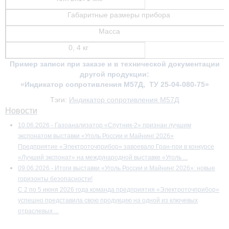
Габаритные размеры прибора
Масса
0, 4 кг
Пример записи при заказе и в технической документации
другой продукции:
«Индикатор сопротивления М57Д, ТУ 25-04-080-75»
Тэги:
Индикатор сопротивления М57Д
Новости
10.06.2026 - Газоанализатор «Спутник-2» признан лучшим
экспонатом выставки «Уголь России и Майнинг 2026»
Предприятие «Электроточприбор» завоевало Гран-при в конкурсе
«Лучший экспонат» на международной выставке «Уголь ...
09.06.2026 - Итоги выставки «Уголь России и Майнинг 2026»: новые
горизонты безопасности!
С 2 по 5 июня 2026 года команда предприятия «Электроточприбор»
успешно представила свою продукцию на одной из ключевых
отраслевых ...