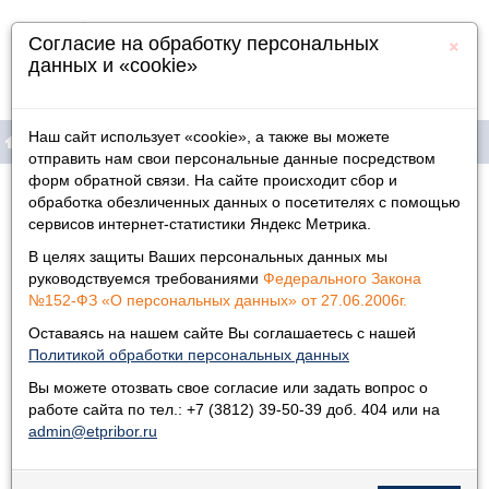
×
Согласие на обработку персональных
данных и «cookie»
Наш сайт использует «cookie», а также вы можете
отправить нам свои персональные данные посредством
форм обратной связи. На сайте происходит сбор и
Продукция
Главная
»
Измерительные приборы
»
Переносные приборы
»
обработка обезличенных данных о посетителях с помощью
сервисов интернет-статистики Яндекс Метрика.
Индикатор сопротивления М57Д
Информация
В целях защиты Ваших персональных данных мы
Физическим лицам
руководствуемся требованиями
Федерального Закона
№152-ФЗ «О персональных данных» от 27.06.2006г.
Дилеры
Оставаясь на нашем сайте Вы соглашаетесь с нашей
Политикой обработки персональных данных
Контакты
Вы можете отозвать свое согласие или задать вопрос о
работе сайта по тел.: +7 (3812) 39-50-39 доб. 404 или на
admin@etpribor.ru