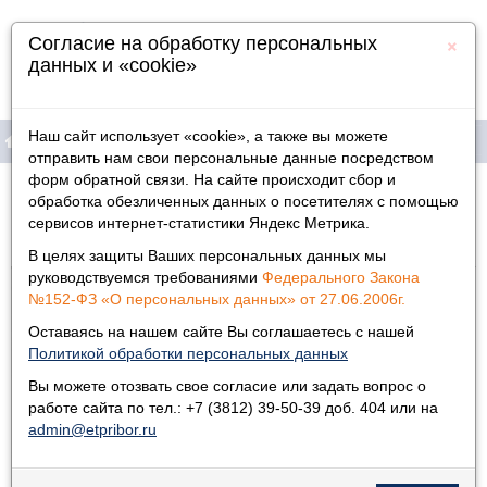
×
Согласие на обработку персональных
данных и «cookie»
Наш сайт использует «cookie», а также вы можете
отправить нам свои персональные данные посредством
форм обратной связи. На сайте происходит сбор и
Продукция
Главная
»
обработка обезличенных данных о посетителях с помощью
сервисов интернет-статистики Яндекс Метрика.
Свидетельство СИ RU.C.31.051.A № 36982
Информация
В целях защиты Ваших персональных данных мы
Физическим лицам
руководствуемся требованиями
Федерального Закона
№152-ФЗ «О персональных данных» от 27.06.2006г.
Дилеры
Оставаясь на нашем сайте Вы соглашаетесь с нашей
Политикой обработки персональных данных
Контакты
Вы можете отозвать свое согласие или задать вопрос о
работе сайта по тел.: +7 (3812) 39-50-39 доб. 404 или на
admin@etpribor.ru