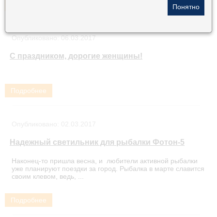
Подробнее
Опубликовано:
06.03.2017
С праздником, дорогие женщины!
Подробнее
Опубликовано:
02.03.2017
Надежный светильник для рыбалки Фотон-5
Наконец-то пришла весна, и любители активной рыбалки
уже планируют поездки за город. Рыбалка в марте славится
своим клевом, ведь, ...
Подробнее