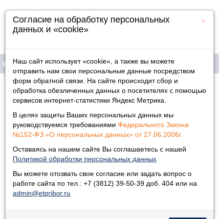
×
Согласие на обработку персональных
данных и «cookie»
Наш сайт использует «cookie», а также вы можете
отправить нам свои персональные данные посредством
форм обратной связи. На сайте происходит сбор и
Продукция
Главная
»
обработка обезличенных данных о посетителях с помощью
сервисов интернет-статистики Яндекс Метрика.
Новости
Информация
В целях защиты Ваших персональных данных мы
Физическим лицам
руководствуемся требованиями
Федерального Закона
№152-ФЗ «О персональных данных» от 27.06.2006г.
Опубликовано:
30.03.2017
Дилеры
Оставаясь на нашем сайте Вы соглашаетесь с нашей
Политикой обработки персональных данных
Мы на газовом форуме в Новом Уренгое
Контакты
Вы можете отозвать свое согласие или задать вопрос о
работе сайта по тел.: +7 (3812) 39-50-39 доб. 404 или на
В деловом центре "Ямал" прошла выставка "ГАЗ. НЕФТЬ.
НОВЫЕ ТЕХНОЛОГИИ – КРАЙНЕМУ СЕВЕРУ". Наши
admin@etpribor.ru
участники представили ноу-хау ...