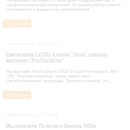
Уважаемые партнеры! От всей души поздравляем вас с
профессиональным праздником! От вашей работы зависит
устойчивость и надежность энергетической ...
Подробнее
Опубликовано:
12.10.2016
Светильник ССП01-4 серии "Луна" украсил
выставку "РосГазЭкспо"
На выставке "РосГазЭкспо-2016" в Санкт-Петербурге ЗАО
"ПО "Электроточприбор" представило свою
светотехническую продукцию. Приятно отметить, что ...
Подробнее
Опубликовано:
12.10.2016
Мы отметили 75-летие в Омском ТЮЗе