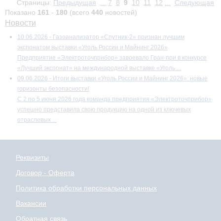
Страницы:
Предыдущая
...
7
8
9
10
11
12
...
Следующая
Показано
161
-
180
(всего
440
новостей)
Новости
10.06.2026 - Газоанализатор «Спутник-2» признан лучшим
экспонатом выставки «Уголь России и Майнинг 2026»
Предприятие «Электроточприбор» завоевало Гран-при в конкурсе
«Лучший экспонат» на международной выставке «Уголь ...
09.06.2026 - Итоги выставки «Уголь России и Майнинг 2026»: новые
горизонты безопасности!
С 2 по 5 июня 2026 года команда предприятия «Электроточприбор»
успешно представила свою продукцию на одной из ключевых
отраслевых ...
Реквизиты
Договор - Оферта
Политика обработки персональных данных
Вакансии
Обратная связь