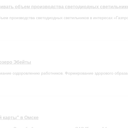
щивать объем производства светодиодных светильник
ем производства светодиодных светильников в интересах «Газпром
 озеро Эбейты
ание оздоровлению работников. Формирование здорового образа ж
 карты" в Омске