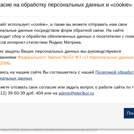
асие на обработку персональных данных и «cookie»
айт использует «cookie», а также вы можете отправить нам свои
нальные данные посредством форм обратной связи. На сайте
ходит сбор и обработка обезличенных данных о посетителях с по
сов интернет-статистики Яндекс Метрика.
ях защиты Ваших персональных данных мы руководствуемся
ованиями
Федерального Закона №152-ФЗ «О персональных данных
2006г.
одуманным решением на ENES 2015
аясь на нашем сайте Вы соглашаетесь с нашей
Политикой обработ
нальных данных
ехнологий» и Проекта Глобального экологического фонда «Преобра
жете отозвать свое согласие или задать вопрос о работе сайта по т
812) 39-50-39 доб. 404 или на
admin@etpribor.ru
астник выставки Interlight Moscow 2015