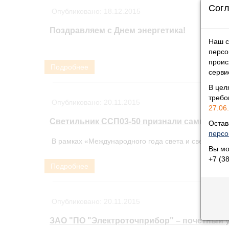
Согл
Опубликовано:
18.12.2015
Поздравляем с Днем энергетика!
Наш с
персо
проис
Подробнее
серви
В цел
треб
Опубликовано:
20.11.2015
27.06.
Светильник ССП03-50 признали самым пр
Остав
персо
В рамках «Международного года света и световых т
Вы мо
+7 (3
Подробнее
Опубликовано:
20.11.2015
ЗАО "ПО "Электроточприбор" – почетный уч