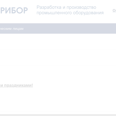
О
ческим лицам
и праздниками!