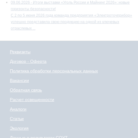
09.06.2026 - Итоги выставки «Уголь России и Майнинг 2026»: новые
горизонты безопасности!
С 2 по 5 июня 2026 года команда предприятия «Электроточприбор»
успешно представила свою продукцию на одной из ключевых
отраслевых ...
Реквизиты
Договор - Оферта
Политика обработки персональных данных
Вакансии
Обратная связь
Расчет освещенности
Аналоги
Статьи
Экология
Данные о результатах СОУТ