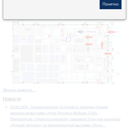
Другие новости...
Новости
10.06.2026 - Газоанализатор «Спутник-2» признан лучшим
экспонатом выставки «Уголь России и Майнинг 2026»
Предприятие «Электроточприбор» завоевало Гран-при в конкурсе
«Лучший экспонат» на международной выставке «Уголь ...