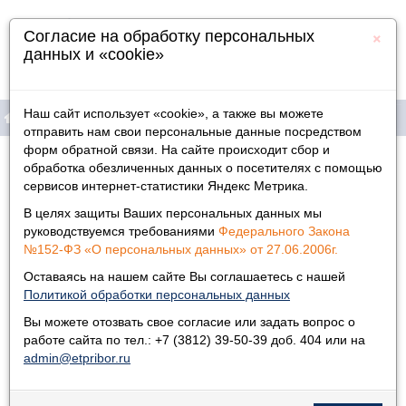
×
Согласие на обработку персональных
данных и «cookie»
Наш сайт использует «cookie», а также вы можете
отправить нам свои персональные данные посредством
форм обратной связи. На сайте происходит сбор и
Продукция
Главная
»
Новости
»
обработка обезличенных данных о посетителях с помощью
сервисов интернет-статистики Яндекс Метрика.
Новости
Информация
В целях защиты Ваших персональных данных мы
Физическим лицам
руководствуемся требованиями
Федерального Закона
28.09.2018
№152-ФЗ «О персональных данных» от 27.06.2006г.
Приглашаем посетить наш выставочный стенд со 2 по 5
октября в г. Санкт-Петербург.
Дилеры
Оставаясь на нашем сайте Вы соглашаетесь с нашей
Политикой обработки персональных данных
Контакты
Вы можете отозвать свое согласие или задать вопрос о
Уважаемые парнёры, коллеги!
работе сайта по тел.: +7 (3812) 39-50-39 доб. 404 или на
admin@etpribor.ru
Приглашаем вас посетить наш выставочный стенд со 2 по 5
октября.