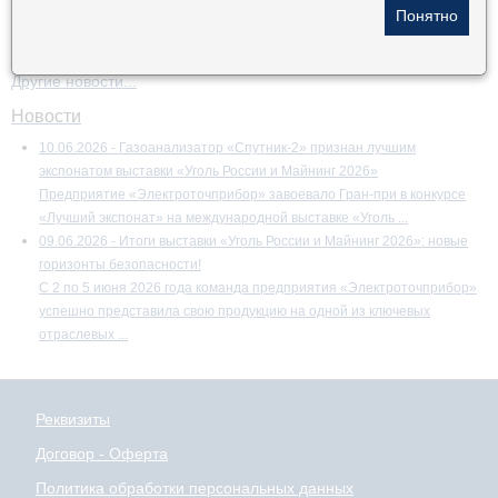
Другие новости...
Новости
10.06.2026 - Газоанализатор «Спутник-2» признан лучшим
экспонатом выставки «Уголь России и Майнинг 2026»
Предприятие «Электроточприбор» завоевало Гран-при в конкурсе
«Лучший экспонат» на международной выставке «Уголь ...
09.06.2026 - Итоги выставки «Уголь России и Майнинг 2026»: новые
горизонты безопасности!
С 2 по 5 июня 2026 года команда предприятия «Электроточприбор»
успешно представила свою продукцию на одной из ключевых
отраслевых ...
Реквизиты
Договор - Оферта
Политика обработки персональных данных