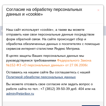
×
Согласие на обработку персональных
данных и «cookie»
Наш сайт использует «cookie», а также вы можете
отправить нам свои персональные данные посредством
форм обратной связи. На сайте происходит сбор и
Продукция
Главная
»
Новости
»
обработка обезличенных данных о посетителях с помощью
сервисов интернет-статистики Яндекс Метрика.
Новости
Информация
В целях защиты Ваших персональных данных мы
Физическим лицам
руководствуемся требованиями
Федерального Закона
20.12.2018
№152-ФЗ «О персональных данных» от 27.06.2006г.
Поздравляем с профессиональным праздником!
Дилеры
Оставаясь на нашем сайте Вы соглашаетесь с нашей
Политикой обработки персональных данных
Контакты
Вы можете отозвать свое согласие или задать вопрос о
работе сайта по тел.: +7 (3812) 39-50-39 доб. 404 или на
admin@etpribor.ru