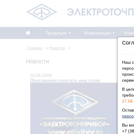
Продукция
Информация
Физи
Согл
Главная
»
Новости
»
Новости
Наш с
персо
проис
22.05.2019
Приглашаем посетить наш стенд
серви
В цел
треб
27.06.
Остав
персо
Вы мо
+7 (3