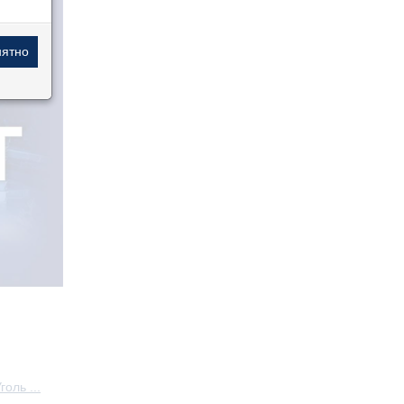
оль ...