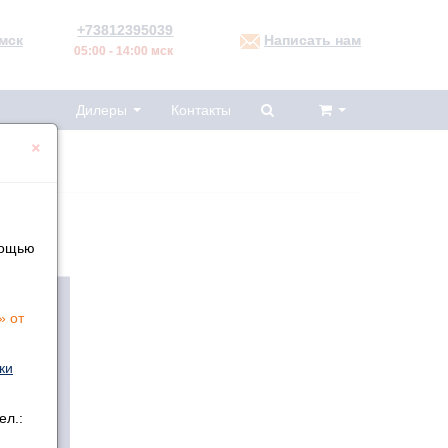
+73812395039
мск
Написать нам
05:00 - 14:00 мск
Дилеры
Контакты
×
мощью
» от
ки
ел.: