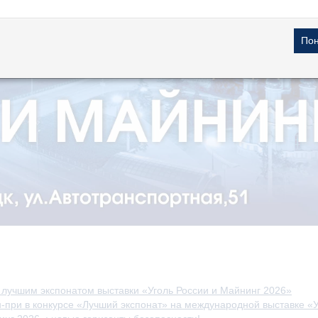
н лучшим экспонатом выставки «Уголь России и Майнинг 2026»
при в конкурсе «Лучший экспонат» на международной выставке «Уг