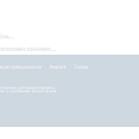
оль ...
з ключевых отраслевых ...
асчет освещенности
Аналоги
Статьи
полнения договора-оферты,
ия о состоянии исполнения