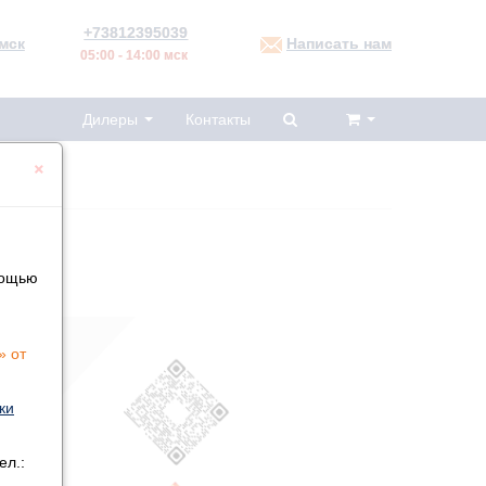
+73812395039
мск
Написать нам
05:00 - 14:00 мск
Дилеры
Контакты
×
мощью
» от
ки
ел.: