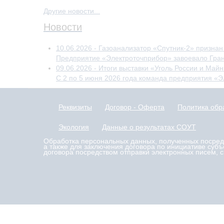
Другие новости...
Новости
10.06.2026 - Газоанализатор «Спутник-2» призна
Предприятие «Электроточприбор» завоевало Гран-
09.06.2026 - Итоги выставки «Уголь России и Май
С 2 по 5 июня 2026 года команда предприятия «Э
Реквизиты
Договор - Оферта
Политика обр
Экология
Данные о результатах СОУТ
Обработка персональных данных, полученных посредст
а также для заключения договора по инициативе суб
договора посредством отправки электронных писем, 