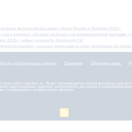
н лучшим экспонатом выставки «Уголь России и Майнинг 2026»
при в конкурсе «Лучший экспонат» на международной выставке «Уг
нинг 2026»: новые горизонты безопасности!
лектроточприбор» успешно представила свою продукцию на одной и
аботки персональных данных
Вакансии
Обратная связь
Р
вом сайта etpribor.ru, будет производится исключительно для ис
ъекта персональных данных, исполнения договора и информирован
смс сообщений и телефонных звонков.
Производственное объединение «Электроточприбор» 2026
Взрывозащищенные светильники и приборы для добывающих отраслей