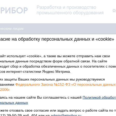
О
ческим лицам
асие на обработку персональных данных и «cookie»
айт использует «cookie», а также вы можете отправить нам свои
нальные данные посредством форм обратной связи. На сайте
ходит сбор и обработка обезличенных данных о посетителях с по
сов интернет-статистики Яндекс Метрика.
022 годом!
ях защиты Ваших персональных данных мы руководствуемся
ованиями
Федерального Закона №152-ФЗ «О персональных данных
2006г.
аясь на нашем сайте Вы соглашаетесь с нашей
Политикой обработ
нальных данных
жете отозвать свое согласие или задать вопрос о работе сайта по т
812) 39-50-39 доб. 404 или на
admin@etpribor.ru