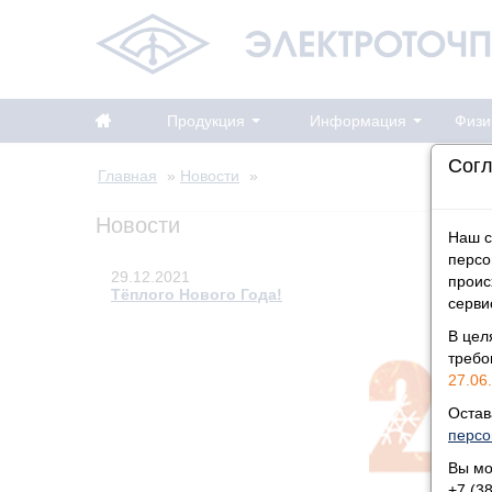
Продукция
Информация
Физи
Согл
Главная
»
Новости
»
Новости
Наш с
персо
29.12.2021
проис
Тёплого Нового Года!
серви
Примите искренние поздравления с наступающим 2
В цел
треб
27.06.
Остав
персо
Вы мо
+7 (3