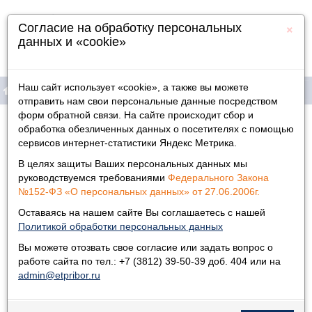
×
Согласие на обработку персональных
данных и «cookie»
Наш сайт использует «cookie», а также вы можете
отправить нам свои персональные данные посредством
форм обратной связи. На сайте происходит сбор и
Продукция
Главная
»
Новости
»
обработка обезличенных данных о посетителях с помощью
сервисов интернет-статистики Яндекс Метрика.
Новости
Информация
В целях защиты Ваших персональных данных мы
Физическим лицам
руководствуемся требованиями
Федерального Закона
26.06.2024
№152-ФЗ «О персональных данных» от 27.06.2006г.
Сотрудники Электроточприбора продолжают учиться
принципам бережливого производства.
Дилеры
Оставаясь на нашем сайте Вы соглашаетесь с нашей
Сотрудники Электроточприбора
Политикой обработки персональных данных
продолжают учиться принципам
Контакты
бережливого производства.
Вы можете отозвать свое согласие или задать вопрос о
работе сайта по тел.: +7 (3812) 39-50-39 доб. 404 или на
На прошлой неделе работники ПО
admin@etpribor.ru
«Электроточприбор» приняли участие в
деловой игре