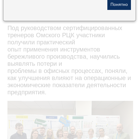
«Фабрика офисных процессов» на базе
Омского регионального центра
компетенций.
Под руководством сертифицированных
тренеров Омского РЦК участники
получили практический
опыт применения инструментов
бережливого производства, научились
выявлять потери и
проблемы в офисных процессах, поняли,
как улучшения влияют на операционные и
экономические показатели деятельности
предприятия.