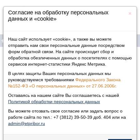
×
Согласие на обработку персональных
данных и «cookie»
Наш сайт использует «cookie», а также вы можете
отправить нам свои персональные данные посредством
форм обратной связи. На сайте происходит сбор и
Продукция
Главная
»
Новости
»
обработка обезличенных данных о посетителях с помощью
сервисов интернет-статистики Яндекс Метрика.
Новости
Информация
В целях защиты Ваших персональных данных мы
Физическим лицам
руководствуемся требованиями
Федерального Закона
09.06.2026
№152-ФЗ «О персональных данных» от 27.06.2006г.
Итоги выставки «Уголь России и Майнинг 2026»: новые
горизонты безопасности!
Дилеры
Оставаясь на нашем сайте Вы соглашаетесь с нашей
С 2 по 5 июня 2026 года команда предприятия
Политикой обработки персональных данных
«Электроточприбор» успешно представила свою
продукцию на одной из ключевых отраслевых
Контакты
Вы можете отозвать свое согласие или задать вопрос о
площадок страны – международной выставке «Уголь
работе сайта по тел.: +7 (3812) 39-50-39 доб. 404 или на
России и Майнинг» в Новокузнецке.
admin@etpribor.ru
Это главное событие года для демонстрации
передовых технологий, оборудования и комплексных
решений для угольной промышленности и горного