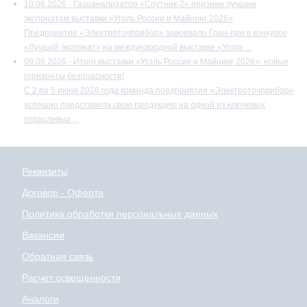
10.06.2026 - Газоанализатор «Спутник-2» признан лучшим
экспонатом выставки «Уголь России и Майнинг 2026»
Предприятие «Электроточприбор» завоевало Гран-при в конкурсе
«Лучший экспонат» на международной выставке «Уголь ...
09.06.2026 - Итоги выставки «Уголь России и Майнинг 2026»: новые
горизонты безопасности!
С 2 по 5 июня 2026 года команда предприятия «Электроточприбор»
успешно представила свою продукцию на одной из ключевых
отраслевых ...
Реквизиты
Договор - Оферта
Политика обработки персональных данных
Вакансии
Обратная связь
Расчет освещенности
Аналоги